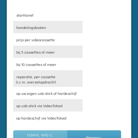
starttarief
handelingskosten
prijs per videocassette
bij 5 cassettes of meer
bij 10 cassettes of meer
reparatie, per cassette
(i.c.m. overzetopdracht)
op uw eigen usb-stick of hardeschijf
op usb-stick via VideoTotaal
op hardeschijf via VideoTotaal
(S)VHS, VHS-C,
Betamax,